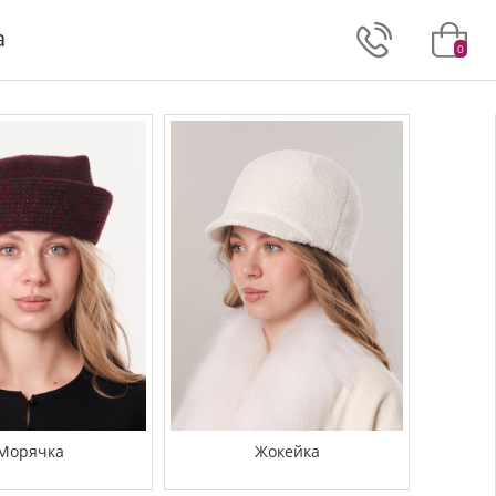
а
0
Морячка
Жокейка