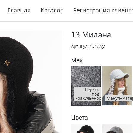
Главная
Каталог
Регистрация клиент
13 Милана
Артикул: 131/7/у
Мех
Шерсть
под
кракуль+норка
Манул+мате
Цвета